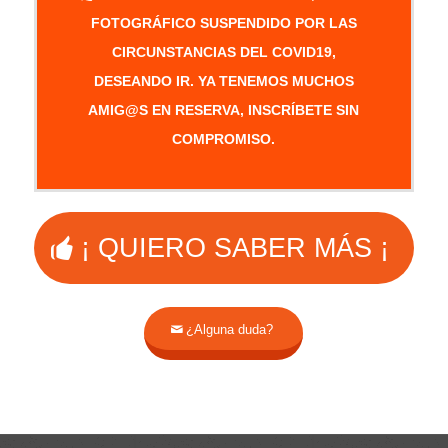
FOTOGRÁFICO SUSPENDIDO POR LAS
CIRCUNSTANCIAS DEL COVID19,
DESEANDO IR. YA TENEMOS MUCHOS
AMIG@S EN RESERVA, INSCRÍBETE SIN
COMPROMISO.
¡ QUIERO SABER MÁS ¡
¿Alguna duda?