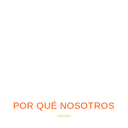
Nuestro compromiso como comunidad es de
proporcionar un programa de formación de la
más alta calidad se traduce en nuestros
sistemas únicos de apoyo a docentes y
estudiantes, que producen resultados
comprometidos.
POR QUÉ NOSOTROS