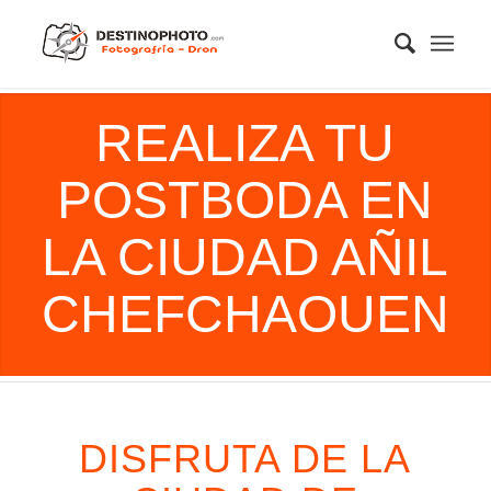
REALIZA TU
POSTBODA EN
LA CIUDAD AÑIL
CHEFCHAOUEN
DISFRUTA DE LA