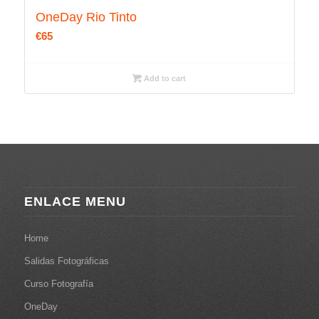
OneDay Rio Tinto
€
65
Add to cart
ENLACE MENU
Home
Salidas Fotográficas
Curso Fotografía
OneDay